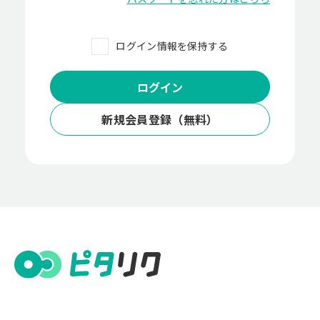
大学関連企画
採用ツール制作(パンフ／動画等)
ログイン情報を保持する
採用サイト制作
採用広告(SNS広告／電車広告)
ログイン
ダイレクトリクルーティング
新規会員登録（無料）
適性検査
採用SNSの運用
内定者フォロー
WEB面接ツール
リファレンスチェック
その他