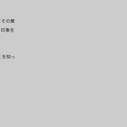
にその業
な印象を
とを知っ