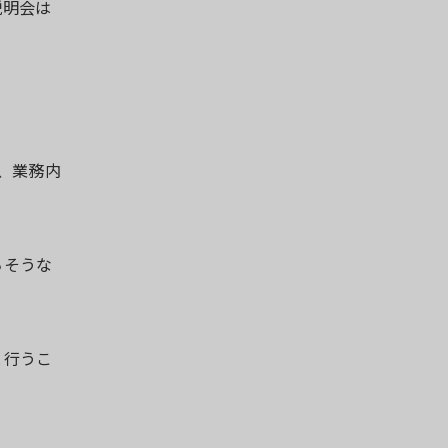
説明会は
、業務内
ちそうな
と行うこ