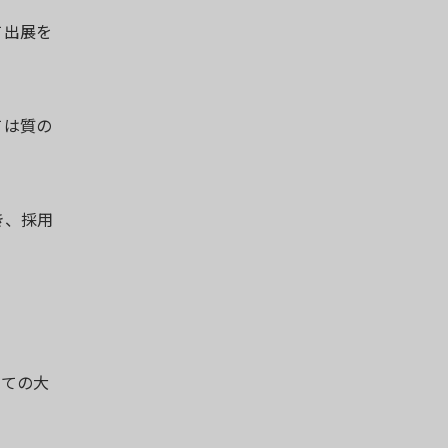
て出展を
ては質の
き、採用
べての大
。