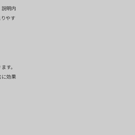
、説明内
残りやす
きます。
常に効果
。