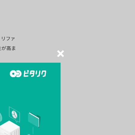
。リファ
性が高ま
の信頼性