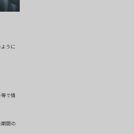
のように
書等で情
長期間の