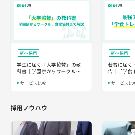
新卒採用
新卒採用
学生に届く「大学協賛」の教
若者に届く
科書｜学園祭からサークル、
告｜「学食
食堂協賛まで、採用・認知を加
載料金から
サービス比較
サービス比
速させる戦略的投資
能大学まで
採用ノウハウ