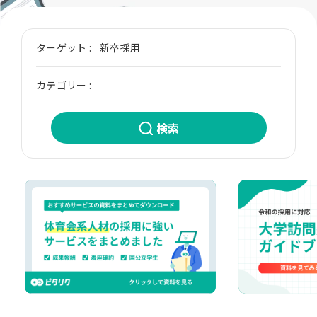
大学関連企画
採用ツール制作(パンフ／動画等)
ターゲット :
新卒採用
採用サイト制作
採用広告(SNS広告／電車広告)
カテゴリー
:
ダイレクトリクルーティング
適性検査
検索
採用SNSの運用
内定者フォロー
WEB面接ツール
リファレンスチェック
その他