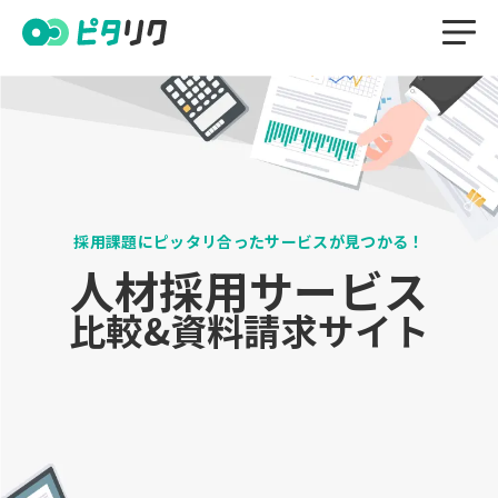
検索
サービスカテゴ
課題から探す
特徴から探す
フリーワード
採用課題にピッタリ合ったサービスが見つかる！
リ
で探す
人材採用サービス
比較&資料請求サイト
人材紹介
採用メディア
採用イベント
採用コンサルティング
採用代行(RPO)
採用管理システム