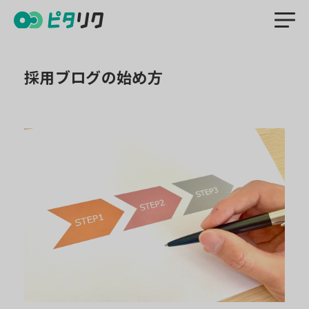
合った職場かどうかを判断しやすくなるでしょう。
検索
採用ブログの始め方
サービスカテゴ
課題から探す
特徴から探す
フリーワード
リ
で探す
人材紹介
採用メディア
採用イベント
採用コンサルティング
採用代行(RPO)
採用管理システム