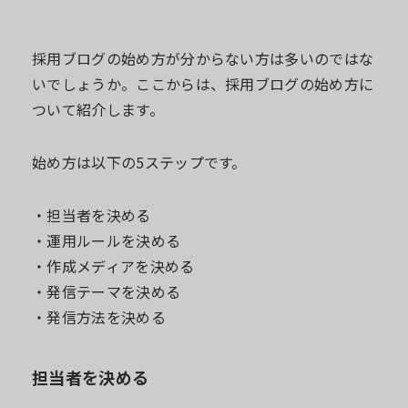
大学関連企画
採用ツール制作(パンフ／動画等)
採用ブログの始め方が分からない方は多いのではな
採用サイト制作
いでしょうか。ここからは、採用ブログの始め方に
採用広告(SNS広告／電車広告)
ついて紹介します。
ダイレクトリクルーティング
適性検査
始め方は以下の5ステップです。
採用SNSの運用
内定者フォロー
・担当者を決める
WEB面接ツール
・運用ルールを決める
リファレンスチェック
・作成メディアを決める
その他
・発信テーマを決める
・発信方法を決める
担当者を決める