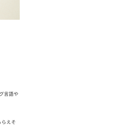
グ言語や
もらえそ