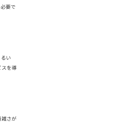
が必要で
あるい
ビスを導
煩雑さが